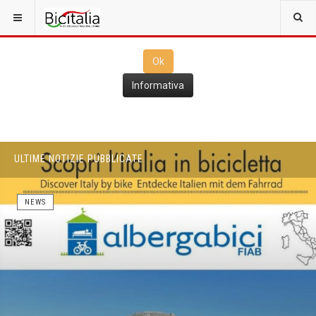
Questo sito utilizza i
cookies
per il funzionamento. Cliccando su
Ok
ne consenti l'utilizzo
Ok
Informativa
ULTIME NOTIZIE PUBBLICATE
NEWS