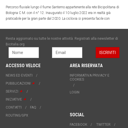
Percorso fluviale lungo il fiume Santerno appartenente alla rete Bicipolitana di
Bologna C M. con il n° 12. Inaugurato il 10 luglio 2022 era in realtà già
praticabile per la gran parte dal 2020. La ciclovia si presenta facile con
modesti saliscendi fino a Fontanelice, dopo è inceve un percorso impegnativo
per le salite fino a Castel del Rio. Informazioni dettagliate nel sio web dedicato:
https://www.cicloviadelsanterno.net/
Resta aggiornato su tutte le nostre attività. Registrati alla newsletter di
Bicitalia.org
ACCESSO VELOCE
AREA RISERVATA
NEWS ED EVENTI
INFORMATIVA PRIVACY E
COOKIES
PUBBLICAZIONI
SERVIZI
LOGIN
INIZIATIVE
CONTATTI
FAQ
SOCIAL
ROUTING/GPX
FACEBOOK
TWITTER