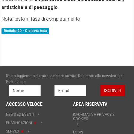
artistiche e di paesaggio
.
Nota: testo in fase di completamento
Bicitalia 20 - Ciclovia Aida
Resta aggiornato su tutte le nostre attività. Registrati alla newsletter di
Bicitalia.org
ACCESSO VELOCE
AREA RISERVATA
NEWS ED EVENTI
INFORMATIVA PRIVACY E
COOKIES
PUBBLICAZIONI
SERVIZI
LOGIN