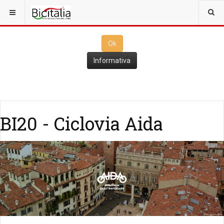
Questo sito utilizza i
cookies
per il funzionamento. Cliccando su
Ok
ne consenti l'utilizzo
Ok
Informativa
BI20 - Ciclovia Aida