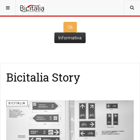
Questo sito utilizza i
cookies
per il funzionamento. Cliccando su
Ok
ne consenti l'utilizzo
Ok
Informativa
Bicitalia Story
BICITALIA