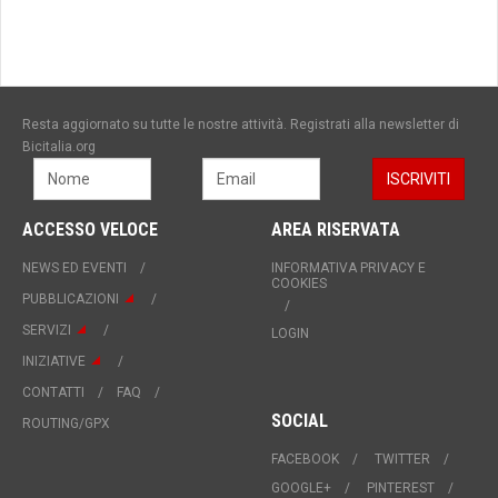
Resta aggiornato su tutte le nostre attività. Registrati alla newsletter di
Bicitalia.org
ACCESSO VELOCE
AREA RISERVATA
NEWS ED EVENTI
INFORMATIVA PRIVACY E
COOKIES
PUBBLICAZIONI
SERVIZI
LOGIN
INIZIATIVE
CONTATTI
FAQ
SOCIAL
ROUTING/GPX
FACEBOOK
TWITTER
GOOGLE+
PINTEREST