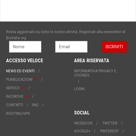
Resta aggiornato su tutte le nostre attività. Registrati alla newsletter di
Bicitalia.org
ACCESSO VELOCE
AREA RISERVATA
NEWS ED EVENTI
INFORMATIVA PRIVACY E
COOKIES
PUBBLICAZIONI
SERVIZI
LOGIN
INIZIATIVE
CONTATTI
FAQ
SOCIAL
ROUTING/GPX
FACEBOOK
TWITTER
GOOGLE+
PINTEREST