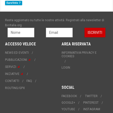
EuroVelo 7
Resta aggiornato su tutte le nostre attività. Registrati alla newsletter di
Bicitalia.org
ACCESSO VELOCE
AREA RISERVATA
NEWS ED EVENTI
INFORMATIVA PRIVACY E
COOKIES
PUBBLICAZIONI
SERVIZI
LOGIN
INIZIATIVE
CONTATTI
FAQ
SOCIAL
ROUTING/GPX
FACEBOOK
TWITTER
GOOGLE+
PINTEREST
YOUTUBE
INSTAGRAM