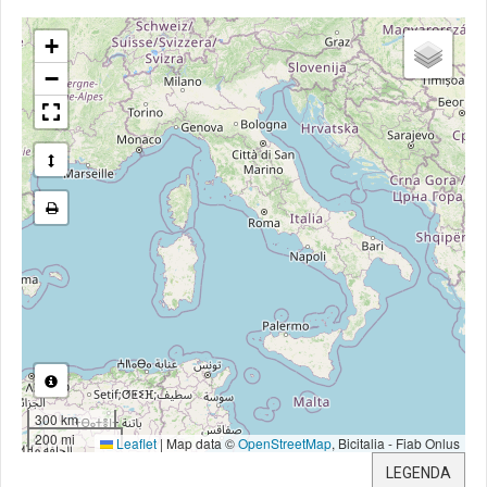
+
−
300 km
200 mi
Leaflet
|
Map data ©
OpenStreetMap
, Bicitalia - Fiab Onlus
LEGENDA