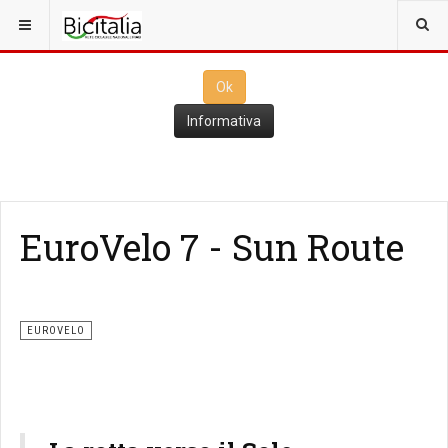
Questo sito utilizza i
cookies
per il funzionamento. Cliccando su
Ok
ne consenti l'utilizzo
Ok
Informativa
EuroVelo 7 - Sun Route
EUROVELO