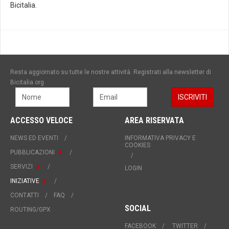
Bicitalia.
Resta aggiornato su tutte le nostre attività. Registrati alla newsletter di
Bicitalia.org
ACCESSO VELOCE
AREA RISERVATA
NEWS ED EVENTI
INFORMATIVA PRIVACY E
COOKIES
PUBBLICAZIONI
SERVIZI
LOGIN
INIZIATIVE
CONTATTI
FAQ
SOCIAL
ROUTING/GPX
FACEBOOK
TWITTER