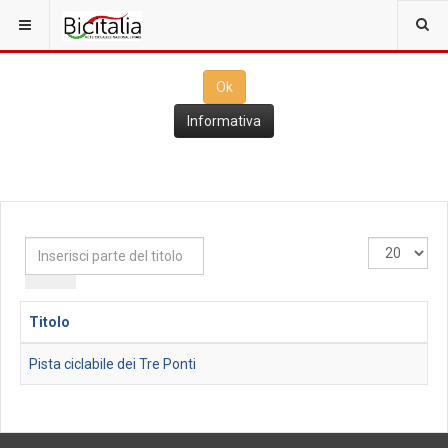
Questo sito utilizza i
cookies
per il funzionamento. Cliccando su
Ok
ne consenti l'utilizzo
Ok
Informativa
Inserisci
Visualizza
parte
n.
del
titolo
Titolo
Pista ciclabile dei Tre Ponti