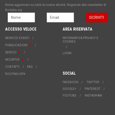
Resta aggiornato su tutte le nostre attività. Registrati alla newsletter di
Bicitalia.org
ACCESSO VELOCE
AREA RISERVATA
NEWS ED EVENTI
INFORMATIVA PRIVACY E
COOKIES
PUBBLICAZIONI
SERVIZI
LOGIN
INIZIATIVE
CONTATTI
FAQ
SOCIAL
ROUTING/GPX
FACEBOOK
TWITTER
GOOGLE+
PINTEREST
YOUTUBE
INSTAGRAM