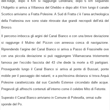
dell’Adige, dopo 4 Km si raggiunge Lendinara; dopo 6 km seguendo
l’Adigetto si arriva a Villanova del Ghebbo e dopo altri 4 km lungo il canale
Scortico arriviamo a Fratta Polesine. A Sud di Fratta c’è l’area archeologica
della Frattesina ove sono state ritrovate due grandi necropoli dell’età del
Bronzo.
Il percorso imbocca gli argini del Canal Bianco e con una breve deviazione
si raggiunge il Mulino del Pizzon con annessa conca di navigazione.
Riprendendo l’argine del Canal Bianco si arriva a Passo di Frassinelle ove
con una piccola deviazione si può raggiungere Villamarzana tristemente
famosa per l’eccidio fascista del 43 che diede la morte a 43 partigiani.
Proseg
u
endo lungo il Canal Bianco si arriva al ponte di Bussari, ponte
mobile per il passaggio dei natanti, e a pochissima distanza si trova Arquà
Polesine caratterizzata dal suo Castello Estense circondato dalle acque.
Pregevoli gli aff
re
schi contenuti all’interno come il celebre Mito di Fetonte.
Superato il Canal Bianco arriviamo in Comune di Polesella, ormai sulle
sponde del Po.