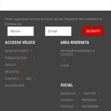
Resta aggiornato su tutte le nostre attività. Registrati alla newsletter di
Bicitalia.org
ACCESSO VELOCE
AREA RISERVATA
NEWS ED EVENTI
INFORMATIVA PRIVACY E
COOKIES
PUBBLICAZIONI
SERVIZI
LOGIN
INIZIATIVE
CONTATTI
FAQ
SOCIAL
ROUTING/GPX
FACEBOOK
TWITTER
GOOGLE+
PINTEREST
YOUTUBE
INSTAGRAM