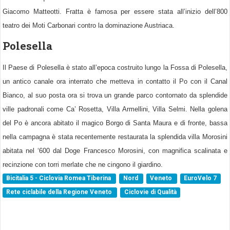
Giacomo Matteotti. Fratta è famosa per essere stata all’inizio dell’800
teatro dei Moti Carbonari contro la dominazione Austriaca.
Polesella
Il Paese di Polesella è stato all’epoca costruito lungo la Fossa di Polesella,
un antico canale ora interrato che metteva in contatto il Po con il Canal
Bianco, al suo posta ora si trova un grande parco contornato da splendide
ville padronali come Ca’ Rosetta, Villa Armellini, Villa Selmi. Nella golena
del Po è ancora abitato il magico Borgo di Santa Maura e di fronte, bassa
nella campagna è stata recentemente restaurata la splendida villa Morosini
abitata nel ‘600 dal Doge Francesco Morosini, con magnifica scalinata e
recinzione con torri merlate che ne cingono il giardino.
Bicitalia 5 - Ciclovia Romea Tiberina
Nord
Veneto
EuroVelo 7
Rete ciclabile della Regione Veneto
Ciclovie di Qualità