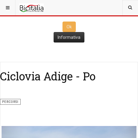
Questo sito utilizza i
cookies
per il funzionamento. Cliccando su
Ok
ne consenti l'utilizzo
Ok
Informativa
Ciclovia Adige - Po
PERCORSI