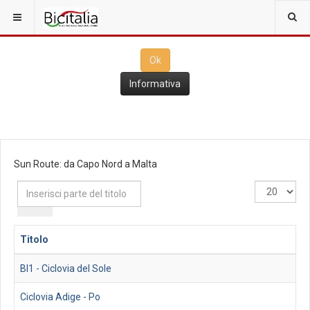
Questo sito utilizza i
cookies
per il funzionamento. Cliccando su
Ok
ne consenti l'utilizzo
Ok
Informativa
Sun Route: da Capo Nord a Malta
Inserisci
Visualizza
parte
n.
del
titolo
Titolo
BI1 - Ciclovia del Sole
Ciclovia Adige - Po