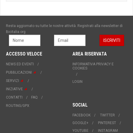
Resta aggiornato su tutte le nostre attività. Registrati alla newsletter di
Bicitalia.org
ACCESSO VELOCE
AREA RISERVATA
NEWS ED EVENTI
INFORMATIVA PRIVACY E
COOKIES
PUBBLICAZIONI
SERVIZI
LOGIN
INIZIATIVE
CONTATTI
FAQ
SOCIAL
ROUTING/GPX
FACEBOOK
TWITTER
GOOGLE+
PINTEREST
YOUTUBE
INSTAGRAM