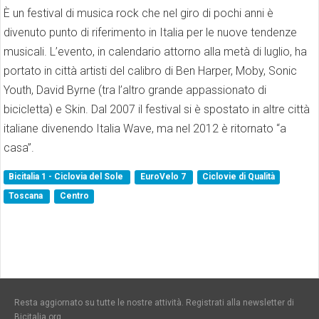
È un festival di musica rock che nel giro di pochi anni è
divenuto punto di riferimento in Italia per le nuove tendenze
musicali. L’evento, in calendario attorno alla metà di luglio, ha
portato in città artisti del calibro di Ben Harper, Moby, Sonic
Youth, David Byrne (tra l’altro grande appassionato di
bicicletta) e Skin. Dal 2007 il festival si è spostato in altre città
italiane divenendo Italia Wave, ma nel 2012 è ritornato “a
casa”.
Bicitalia 1 - Ciclovia del Sole
EuroVelo 7
Ciclovie di Qualità
Toscana
Centro
Resta aggiornato su tutte le nostre attività. Registrati alla newsletter di
Bicitalia.org