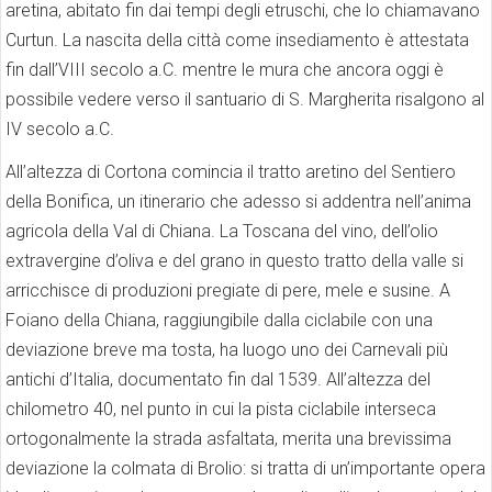
aretina, abitato fin dai tempi degli etruschi, che lo chiamavano
Curtun. La nascita della città come insediamento è attestata
fin dall’VIII secolo a.C. mentre le mura che ancora oggi è
possibile vedere verso il santuario di S. Margherita risalgono al
IV secolo a.C.
All’altezza di Cortona comincia il tratto aretino del Sentiero
della Bonifica, un itinerario che adesso si addentra nell’anima
agricola della Val di Chiana. La Toscana del vino, dell’olio
extravergine d’oliva e del grano in questo tratto della valle si
arricchisce di produzioni pregiate di pere, mele e susine. A
Foiano della Chiana, raggiungibile dalla ciclabile con una
deviazione breve ma tosta, ha luogo uno dei Carnevali più
antichi d’Italia, documentato fin dal 1539. All’altezza del
chilometro 40, nel punto in cui la pista ciclabile interseca
ortogonalmente la strada asfaltata, merita una brevissima
deviazione la colmata di Brolio: si tratta di un’importante opera