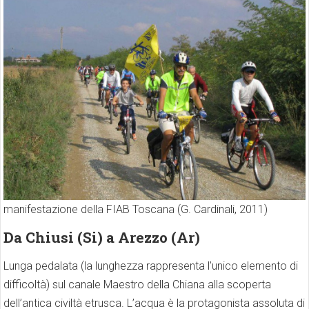
manifestazione della FIAB Toscana (G. Cardinali, 2011)
Da Chiusi (Si) a Arezzo (Ar)
Lunga pedalata (la lunghezza rappresenta l’unico elemento di
difficoltà) sul canale Maestro della Chiana alla scoperta
dell’antica civiltà etrusca. L’acqua è la protagonista assoluta di