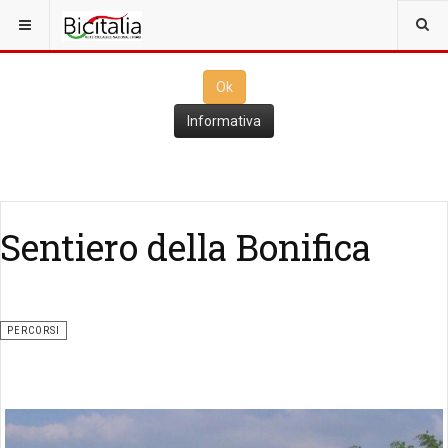
Questo sito utilizza i
cookies
per il funzionamento. Cliccando su
Ok
ne consenti l'utilizzo
Ok
Informativa
Sentiero della Bonifica
PERCORSI