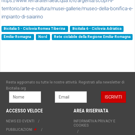
https://www.ferraraterraeacqua.it/it/argenta/scopri-il-
territorio/arte-e-cultura/musei-gallerie/museo-della-bonifica-e-
impianto-di-saiarino
Bicitalia 5 - Ciclovia Romea Tiberina
Bicitalia 6 - Ciclovia Adriatica
Emilia-Romagna
Nord
Rete ciclabile della Regione Emilia-Romagna
Resta aggiornato su tutte le nostre attività. Registrati alla newsletter di
Bicitalia.org
ACCESSO VELOCE
AREA RISERVATA
NEWS ED EVENTI
INFORMATIVA PRIVACY E
COOKIES
PUBBLICAZIONI