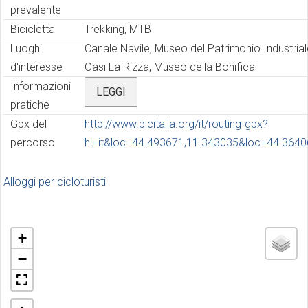
prevalente
Bicicletta
Trekking, MTB
Luoghi
Canale Navile, Museo del Patrimonio Industriale
d'interesse
Oasi La Rizza, Museo della Bonifica
Informazioni
LEGGI
pratiche
Gpx del
http://www.bicitalia.org/it/routing-gpx?
percorso
hl=it&loc=44.493671,11.343035&loc=44.36
Alloggi per cicloturisti
+
−