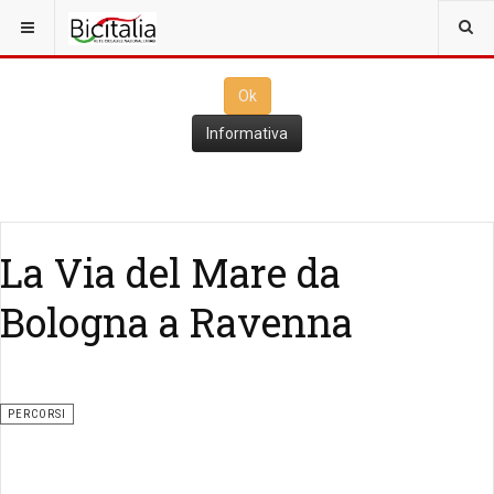
Questo sito utilizza i
cookies
per il funzionamento. Cliccando su
Ok
ne consenti l'utilizzo
Ok
Informativa
La Via del Mare da
Bologna a Ravenna
PERCORSI