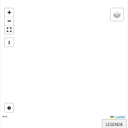
+
−
Leaflet
LEGENDA