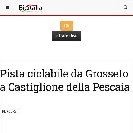
Questo sito utilizza i
cookies
per il funzionamento. Cliccando su
Ok
ne consenti l'utilizzo
Ok
Informativa
Pista ciclabile da Grosseto
a Castiglione della Pescaia
PERCORSI