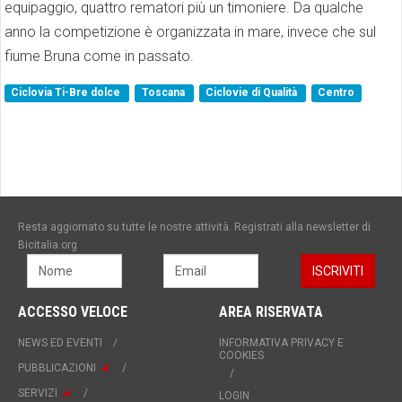
equipaggio, quattro rematori più un timoniere. Da qualche
anno la competizione è organizzata in mare, invece che sul
fiume Bruna come in passato.
Ciclovia Ti-Bre dolce
Toscana
Ciclovie di Qualità
Centro
Resta aggiornato su tutte le nostre attività. Registrati alla newsletter di
Bicitalia.org
ACCESSO VELOCE
AREA RISERVATA
NEWS ED EVENTI
INFORMATIVA PRIVACY E
COOKIES
PUBBLICAZIONI
SERVIZI
LOGIN