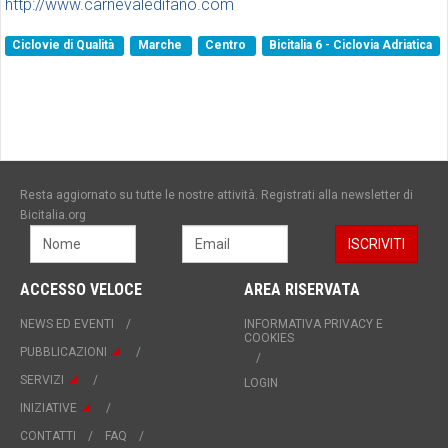
http://www.carnevaledifano.com
Ciclovie di Qualità
Marche
Centro
Bicitalia 6 - Ciclovia Adriatica
Resta aggiornato su tutte le nostre attività. Registrati alla newsletter di
Bicitalia.org
ACCESSO VELOCE
AREA RISERVATA
NEWS ED EVENTI
INFORMATIVA PRIVACY E
COOKIES
PUBBLICAZIONI
SERVIZI
LOGIN
INIZIATIVE
CONTATTI
FAQ