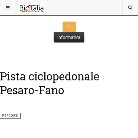
Questo sito utilizza i
cookies
per il funzionamento. Cliccando su
Ok
ne consenti l'utilizzo
Ok
Informativa
Pista ciclopedonale
Pesaro-Fano
PERCORSI