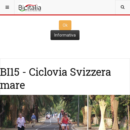
Questo sito utilizza i
cookies
per il funzionamento. Cliccando su
Ok
ne consenti l'utilizzo
Ok
Informativa
BI15 - Ciclovia Svizzera
mare