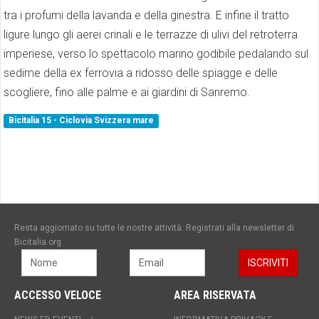
tra i profumi della lavanda e della ginestra. E infine il tratto
ligure lungo gli aerei crinali e le terrazze di ulivi del retroterra
imperiese, verso lo spettacolo marino godibile pedalando sul
sedime della ex ferrovia a ridosso delle spiagge e delle
scogliere, fino alle palme e ai giardini di Sanremo.
Bicitalia 15 - Ciclovia Svizzera mare
Resta aggiornato su tutte le nostre attività. Registrati alla newsletter di
Bicitalia.org
ACCESSO VELOCE
AREA RISERVATA