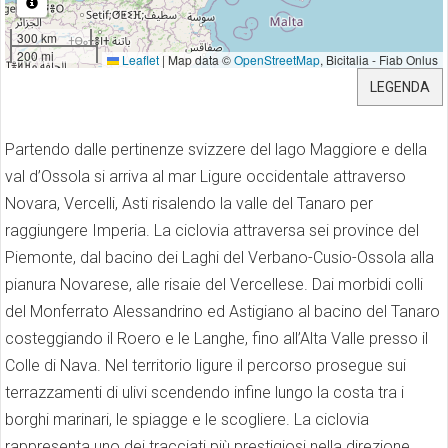
300 km
200 mi
Leaflet
|
Map data ©
OpenStreetMap
, Bicitalia - Fiab Onlus
LEGENDA
Partendo dalle pertinenze svizzere del lago Maggiore e della
val d’Ossola si arriva al mar Ligure occidentale attraverso
Novara, Vercelli, Asti risalendo la valle del Tanaro per
raggiungere Imperia. La ciclovia attraversa sei province del
Piemonte, dal bacino dei Laghi del Verbano-Cusio-Ossola alla
pianura Novarese, alle risaie del Vercellese. Dai morbidi colli
del Monferrato Alessandrino ed Astigiano al bacino del Tanaro
costeggiando il Roero e le Langhe, fino all’Alta Valle presso il
Colle di Nava. Nel territorio ligure il percorso prosegue sui
terrazzamenti di ulivi scendendo infine lungo la costa tra i
borghi marinari, le spiagge e le scogliere. La ciclovia
rappresenta uno dei tracciati più prestigiosi nella direzione