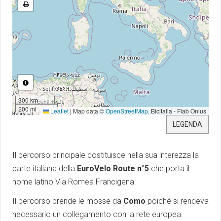
300 km
200 mi
Leaflet
|
Map data ©
OpenStreetMap
, Bicitalia - Fiab Onlus
LEGENDA
Il percorso principale costituisce nella sua interezza la
parte italiana della
EuroVelo Route n°5
che porta il
nome latino Via Romea Francigena.
Il percorso prende le mosse da
Como
poiché si rendeva
necessario un collegamento con la rete europea