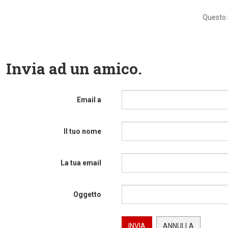
Questo s
Invia ad un amico.
Email a
Il tuo nome
La tua email
Oggetto
INVIA
ANNULLA